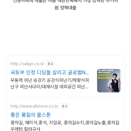
신생아특례 대출은 지금 대한민국에서 가장 강력한 주거지
원 정책대출
http://saligo.co.kr
광고
국토부 인정 디딤돌 살리고 글로벌No.1
대통령상 수상
무동력 피난 승강기 승강식피난기/하향식피
난구 피난사다리/대체시설 대피공간 피난시
설 디디디 DDD/국내설치 No.1/소방청 인
증/국토부 인정/김병만 모델/아파트 화재
http://www.allstone.co.kr
광고
좋은 품질의 올스톤
콩자갈, 해미석,종석, 지압로, 콩자갈수지,콩자갈노출,콩자갈
우레탄,칼라규사