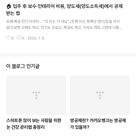
수중개사에게 지급하는 수수료매매가실제 거래 가격호가매도인이 부르는 가격
🏠 입주 후 보수·인테리어 비용, 양도세(양도소득세)에서 공제
실거래가국토부에 신고된 실제 거래 금액전용면적실제 사용하는 면적공급면적
전용면적 + 공용면적대지지분전체 토지 중 해당 세대가 보유한 비율전세가율
받는 법
글 내용
전세가 ÷ 매매가2️⃣ 계약 관련 용어용어설명가계약정식 계약 전 의사 확정 단계
도배·목공·전기·이사비… “다 되는 거 아님” (진짜 되는 항목만 정리)집을 사서
본계약정식 매매 계약계약금보통 매매가의 1..
살다 보면 도배도 하고, 전기도 손보고, 목공도 하고, 이사도 하죠.그런데 나중에
집을 팔 때(양도할 때) “이 비용들 양도세에서 빼면 되지 않을까?” 하고 생각하
0
0
2026. 1. 5.
는 분들이 정말 많습니다.결론부터 말하면,도배·장판 같은 ‘유지·원상회복’ 비용
은 대부분 공제(필요경비) 불가가치 상승/내용연수 연장/개량·확장 같은 ‘자본적
지출’만 공제 가능 법제처+1오늘은 도배/목공/전기/이사 + 그 외 항목을 “되는
것/안 되는 것”으로 확실히 구분해서 정리합니다.1) 양도세에서 공제되는 비용
의 이름: “필요경비”양도소득세는 대략 아래 구조로 계산됩니다.양도차익 = 양
이 블로그 인기글
도가액 − (취득가액 + 필요경비)즉, 필요경비가 커질수록 과세표준이 줄..
스마트폰 많이 보는 사람을 위한
방공제란? 카카오뱅크는 방공제
눈 건강 관리법 총정리
가 있을까?