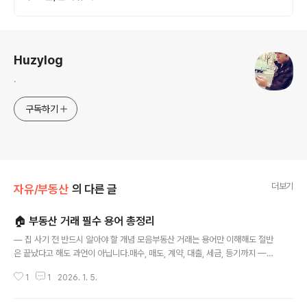
로그 정보
Huzylog
.
구독하기
더보기
자유/부동산
의 다른 글
🏠 부동산 거래 필수 용어 총정리
글 내용
— 집 사기 전 반드시 알아야 할 개념 모음부동산 거래는 용어만 이해해도 절반
은 끝났다고 해도 과언이 아닙니다.매수, 매도, 계약, 대출, 세금, 등기까지 —용
어가 복잡해서 어렵게 느껴질 뿐, 구조는 매우 단순합니다.오늘은 실제 거래 과
1
1
2026. 1. 5.
정에서 사용되는 모든 핵심 용어를 한 번에 정리해드립니다.1️⃣ 거래 기본 용어
용어설명매도인집을 파는 사람매수인집을 사는 사람중개인공인중개사중개보