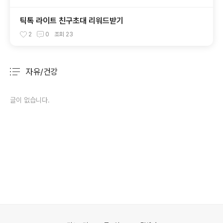
틱톡 라이트 친구초대 리워드받기
2
0
조회
23
자유/건강
분류 전체보기
주요 글 목록
글이 없습니다.
의안내