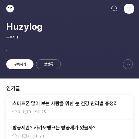
검색하기
티스토리
Huzylog
구독자
1
.
구독하기
방명록
신고하기 레이어
열기
인기글
스마트폰 많이 보는 사람을 위한 눈 건강 관리법 총정리
0
0
조회
25
방공제란? 카카오뱅크는 방공제가 있을까?
1
1
조회
23