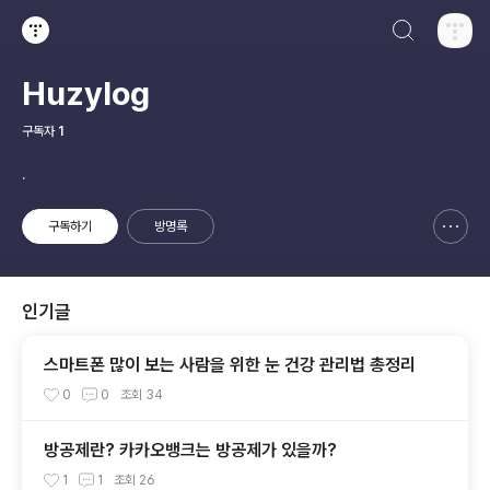
검색하기
티스토리
Huzylog
구독자
1
.
구독하기
방명록
신고하기 레이어
열기
인기글
스마트폰 많이 보는 사람을 위한 눈 건강 관리법 총정리
0
0
조회
34
방공제란? 카카오뱅크는 방공제가 있을까?
1
1
조회
26