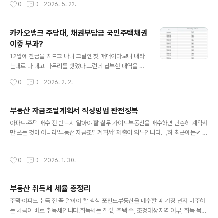
작성시간
0
0
2026. 5. 22.
다주택자에게 어떤 영향이 있는지 쉽게 정리해보겠습니다.양도세 중과란?양도소득
세는 부동산을 팔아서 발생한 차익에 부과되는 세금입니다.예를 들어 5억 원에 산 집
을 8억 원에 팔았다면, 차익인 3억 원에 대해 세금을 내게 됩니다.그런데 정부는 투
카카오뱅크 주담대, 채권부담금 국민주택채권
기 억제를 위해 다주택자에게 일반 세율보다 더 높은 세금을 부과해왔습니다. 이를
이중 부과?
양도세 중과라고 부릅니다.대표적으로는 다음과 같은 구조였습니다...
글 내용
12월에 잔금을 치르고 나니 그날엔 첫 매매이다보니 내라
는대로 다 내고 마무리를 했었다.그런데 납부한 내역을 보
니 문득 궁금한 점이 생겼다. A) 카카오뱅크 입출금 계좌
작성시간
0
0
2026. 2. 2.
에서 인지세, 국민주택채권 비용이 출금 되었고B) 법무사
납부 요청서에도 인지세, 채권분담금 항목이 있다는 점이
었다. 어라? 그럼 나 설마 두번 낸거 아니야?라는 불안감에
부동산 자금조달계획서 작성방법 완전정복
휩싸였다. 결론만 말하자면 이중 부과가 아니었단 점이다.
글 내용
아파트·주택 매수 전 반드시 알아야 할 실무 가이드부동산을 매수하면 단순히 계약서
A) 와 B) 하나는 소유권 이전에 대한 인지세와 채권분담금
만 쓰는 것이 아니라‘부동산 자금조달계획서’ 제출이 의무입니다.특히 최근에는✔ 자
이고, 하나는 근저당 설정에 대한 인지세와 채권분담금이
금 출처 검증 강화✔ 증여·편법 대출 차단✔ 국세청·금융당국 연계 조사로 인해 형식
었다는 것이다.또 카뱅은 채권을 매입즉시 매도하고 그 차
만 맞춰 쓰면 안 되는 서류가 되었습니다.이번 글에서는“왜 내는지 → 언제 내는지
액에 대해서 납부하게끔 하고 있는데, 이러한 점도 처음에
작성시간
0
0
2026. 1. 30.
→ 어떻게 쓰는지 → 항목별 작성 예시 → 주의사항”까지 전부 정리합니다.1️⃣ 자금
는 이해를 하지 못해 고객센터에 다시 한번 문의하기도 했
조달계획서란?부동산 취득에 사용한 자금의 출처를 명확히 밝히는 신고서입니다.부
었다. 가량 채권매입이 100만원인..
동산 가격자기자금대출증여·차용 여부기존 주택 처분 계획을 정부에 공식적으로 신
부동산 취득세 세율 총정리
고하는 문서입니다.👉 단순 참고용 ❌👉 세무 조사 기준 자료 ⭕2️⃣ 자금조달계획
글 내용
서 제출 대상✔️ 제출 의무 대상구분제출 여부투기과열지구 주택모든..
주택·아파트 취득 전 꼭 알아야 할 핵심 포인트부동산을 매수할 때 가장 먼저 마주하
는 세금이 바로 취득세입니다.취득세는 집값, 주택 수, 조정대상지역 여부, 취득 목적