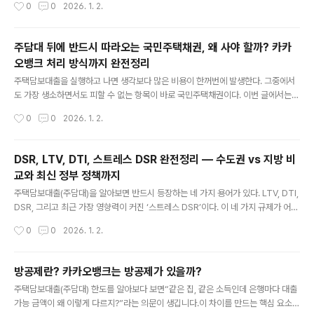
작성시간
0
0
2026. 1. 2.
1. 6·27 대책 — 가계부채·대출 규제 강화2025년 6월 27일, 정부는 가계부채 증가
를 억제하기 위해 대출 규제 중심의 강력한 대책을 발표했다.핵심 내용수도권 및 규
제지역 주택담보대출 한도 최대 6억 원 제한2주택 이상 보유자 신규 주담대 원칙적
주담대 뒤에 반드시 따라오는 국민주택채권, 왜 사야 할까? 카카
금지기존 주택 처분 조건 강화갭투자 목적 전세대출 제한신용대출도 연소득 이내로
오뱅크 처리 방식까지 완전정리
제한금융권 전반 대출 심사 기준 강화이 조치로 인..
글 내용
주택담보대출을 실행하고 나면 생각보다 많은 비용이 한꺼번에 발생한다. 그중에서
도 가장 생소하면서도 피할 수 없는 항목이 바로 국민주택채권이다. 이번 글에서는
국민주택채권이 무엇인지, 왜 주담대 후에 반드시 매수해야 하는지, 그리고 카카오뱅
작성시간
0
0
2026. 1. 2.
크 주담대에서는 이 채권이 어떻게 처리되는지까지 정리해본다.───────────
───────────────────────1. 국민주택채권이란?──────────
────────────────────────국민주택채권은 정부가 국민주택사업
DSR, LTV, DTI, 스트레스 DSR 완전정리 — 수도권 vs 지방 비
재원을 마련하기 위해 발행하는 의무 매입 채권이다. 주택을 매수하거나 주택담보대
교와 최신 정부 정책까지
출을 받을 때, 법적으로 일정 금액의 채권을 반드시 매수해야 한다. 즉, 선택이 아니라
글 내용
의무다.───────────────────────────────..
주택담보대출(주담대)을 알아보면 반드시 등장하는 네 가지 용어가 있다. LTV, DTI,
DSR, 그리고 최근 가장 영향력이 커진 ‘스트레스 DSR’이다. 이 네 가지 규제가 어떻
게 작동하고, 왜 수도권과 지방에서 체감이 다른지, 그리고 최근 정부 정책이 무엇을
작성시간
0
0
2026. 1. 2.
바꿨는지까지 한 번에 정리해본다.──────────────────────────
────────1. LTV — 집값(담보가치) 기준 규제─────────────────
─────────────────LTV(Loan To Value)는 ‘집값 대비 대출 비율’이
방공제란? 카카오뱅크는 방공제가 있을까?
다.예를 들어 시세 5억 원 주택에 LTV 70%가 적용되면 → 최대 대출 한도는 3억 5
글 내용
주택담보대출(주담대) 한도를 알아보다 보면“같은 집, 같은 소득인데 은행마다 대출
천만 원이다.LTV의 특징- 소득이 아무리 높아도 담보 기준 상한이 먼저 걸린다.- 규
가능 금액이 왜 이렇게 다르지?”라는 의문이 생깁니다.이 차이를 만드는 핵심 요소
제지역(투기과..