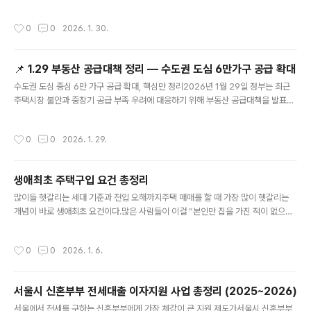
에 따라 세율이 크게 달라지기 때문에 정확한 이해가 필수입니다.이번 글에서는 20
26년 기준 부동산 취득세 세율을 주택 중심으로 정리해 보겠습니다.1️⃣ 취득세란?취
작성시간
0
0
2026. 1. 30.
득세는 부동산을 취득한 날로부터 60일 이내에 신고·납부해야 하는 지방세입니다.
매매뿐 아니라 증여, 상속, 신축, 분양도 모두 취득에 해당합니다.취득세는 다음 세금
들을 포함합니다.취득세지방교육세농어촌특별세(해당 시)👉 일반적으로 우리가 말
📌 1.29 부동산 공급대책 정리 — 수도권 도심 6만가구 공급 확대
하는 “취득세율”은 이 세금들을 모두 포함한 실효세율 기준입니다.2️⃣ 주택 취득세
글 내용
기본 세율 (1주택 기준)✔️ 1주택자가 주택을 취득하는 ..
수도권 도심 중심 6만 가구 공급 확대, 핵심만 정리2026년 1월 29일 정부는 최근
주택시장 불안과 중장기 공급 부족 우려에 대응하기 위해 부동산 공급대책을 발표했
다. 이번 대책의 핵심은 수도권 도심을 중심으로 약 6만 가구 규모의 주택을 신속히
공급하겠다는 점이다.기존 신도시 위주의 공급 방식에서 벗어나, 도심 내 유휴부지·
작성시간
0
0
2026. 1. 29.
공공부지·정비사업 활성화를 통해 공급 속도를 높이겠다는 전략이 명확히 드러난다.
🏙️ 핵심 요약 한눈에 보기공급 규모: 수도권 약 6만 가구공급 방식: 도심 유휴부지 +
정비사업 중심주요 지역: 서울·과천 등 수도권 핵심 입지주택 유형: 아파트 중심 (일
생애최초 주택구입 요건 총정리
부 주거형 시설 포함)임대·분양 비율: 추후 발표 예정🏗️ 어디에 얼마나 공급되나?이
글 내용
번 대책에서 가장 주목받는 지역은 서울 도..
많이들 헷갈리는 세대 기준과 전입 오해까지주택 매매를 할 때 가장 많이 헷갈리는
개념이 바로 생애최초 요건이다.많은 사람들이 이걸 “본인만 집을 가진 적이 없으면
되는 것”으로 이해하지만,실제 제도에서 말하는 생애최초는 개인 기준이 아니라 세
대 기준이다.이 기준을 정확히 모르고 거래에 들어가면대출, 취득세 감면, 청약에서
작성시간
0
0
2026. 1. 6.
생각보다 큰 손해를 보게 된다.1. 생애최초의 진짜 의미생애최초란본인과 배우자, 그
리고 주민등록상 같은 세대에 속한 모든 사람이과거에 단 한 번도 주택을 소유한 적
이 없는 상태를 말한다.여기서 말하는 주택 소유 이력에는 다음이 모두 포함된다.일
서울시 신혼부부 전세대출 이자지원 사업 총정리 (2025~2026)
반 주택분양권조합원 입주권재건축·재개발 권리이 중 하나라도 해당되면 생애최초
글 내용
요건을 충족하지 못한다.2. 왜 ‘세대 전체’를 기준으로 보는가생애최..
서울에서 전세를 구하는 신혼부부에게 가장 체감이 큰 지원 제도가서울시 신혼부부