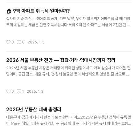
전 사용/보유분 → 매도인잔금일 이후 사용/보유분 → 매수인관리비, 공과금 정산은
거의 이 원칙으로 해결됩니다.2) 무조건 “매수인” 부담 항목 (새 주인이 집을 취득하
🏠 9억 아파트 취득세 얼마일까?
며 내는 비용)아파트를 내 명의로 만들기 위해 들어가는 비용은 기본적으로 매수인이
글 내용
냅니다.취득세(지방교육세 포함)등기 비용(법무사 수..
실사례 기준 계산 + 생애최초 공제, 카드 납부, 무이자 할부까지아파트를 살 때 가장
크게 체감되는 세금은 단연 취득세입니다.특히 9억 원 아파트는 세금이 2천만 원 후
반대까지 올라가계약 전에 반드시 정확히 계산해야 합니다.1️⃣ 취득세란?취득세는
부동산을 취득할 때 지방자치단체에 납부하는 세금으로,잔금일 기준 60일 이내 반
작성시간
0
0
2026. 1. 5.
드시 납부해야 합니다.2️⃣ 9억 아파트 취득세율 (중요 포인트)6억 초과 ~ 9억 이하
구간은 누진세율 구조이며,9억에서는 실질적으로 취득세율 3%가 적용됩니다.3️⃣ 9
억 아파트 실제 세금 계산 (전용 85㎡ 이하, 1주택)매매가: 900,000,000원항목
2026 서울 부동산 전망 — 집값·거래·임대시장까지 정리
계산금액취득세9억 × 3%27,000,000지방교육세취득세 × 10%2,700,000합계
글 내용
(감면 전) 29,700,000원4️..
2026년 서울 부동산 시장은 거래량이 위축된 상황에서도 가격 상승세가 이어질 전
망이며, 공급 감소, 대출 규제, 전·월세 불균형 등이 복합적으로 영향을 줄 것으로 보
인다.아래에서 가격 전망, 거래·수급, 전·월세, 정책 영향까지 2026년 서울 부동산
시장을 한눈에 정리한다.1. 서울 집값 전망 — 상승 기조 유지여러 기관과 전문가들은
작성시간
0
1
2026. 1. 2.
2026년에도 서울 아파트 가격이 상승할 것으로 전망한다.최근 조사에서 서울 아파
트값은 3% 이상 상승할 가능성이 높다는 의견이 많다. 특히 74.4%의 전문가들이
서울 주택 가격이 내년에 오를 것으로 응답했다. Seoul Economic Daily일부 기관
2025년 부동산 대책 총정리
·리서치에서는 서울 집값 상승률이 4%대까지 전망되기도 한다는 분석도 나온다. A
글 내용
siatoday2025년 서울 아파..
대출·규제·공급·세제까지 한눈에 보는 완벽 가이드2025년은 부동산 정책이 유독 많
이 발표된 해였다.대출 규제 강화 → 공급 확대 → 다시 강력한 규제 확대라는 흐름이
반복되면서실수요자와 투자자 모두 혼란을 겪은 한 해이기도 하다.이 글에서는 202
5년에 발표된 주요 부동산 대책을 전부 정리해 한눈에 이해할 수 있도록 정리해본다.