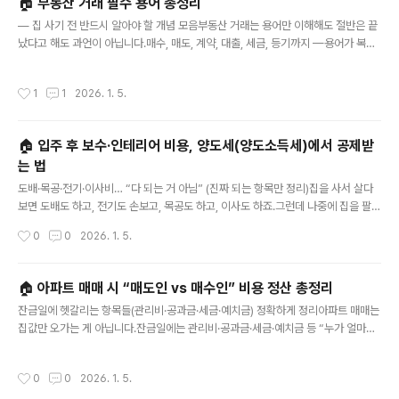
🏠 부동산 거래 필수 용어 총정리
구, 무주택 세대주소득부부합산 1.3억 이하 / 맞벌이 2억 이하자산순자산 기준 충족
글 내용
(약 4.88억 내외)주택전용 85㎡ 이하, 평가액..
— 집 사기 전 반드시 알아야 할 개념 모음부동산 거래는 용어만 이해해도 절반은 끝
났다고 해도 과언이 아닙니다.매수, 매도, 계약, 대출, 세금, 등기까지 —용어가 복잡
해서 어렵게 느껴질 뿐, 구조는 매우 단순합니다.오늘은 실제 거래 과정에서 사용되
는 모든 핵심 용어를 한 번에 정리해드립니다.1️⃣ 거래 기본 용어용어설명매도인집을
작성시간
1
1
2026. 1. 5.
파는 사람매수인집을 사는 사람중개인공인중개사중개보수중개사에게 지급하는 수
수료매매가실제 거래 가격호가매도인이 부르는 가격실거래가국토부에 신고된 실제
거래 금액전용면적실제 사용하는 면적공급면적전용면적 + 공용면적대지지분전체
🏠 입주 후 보수·인테리어 비용, 양도세(양도소득세)에서 공제받
토지 중 해당 세대가 보유한 비율전세가율전세가 ÷ 매매가2️⃣ 계약 관련 용어용어설
는 법
명가계약정식 계약 전 의사 확정 단계본계약정식 매매 계약계약금보통 매매가의 1..
글 내용
도배·목공·전기·이사비… “다 되는 거 아님” (진짜 되는 항목만 정리)집을 사서 살다
보면 도배도 하고, 전기도 손보고, 목공도 하고, 이사도 하죠.그런데 나중에 집을 팔
때(양도할 때) “이 비용들 양도세에서 빼면 되지 않을까?” 하고 생각하는 분들이 정
작성시간
0
0
2026. 1. 5.
말 많습니다.결론부터 말하면,도배·장판 같은 ‘유지·원상회복’ 비용은 대부분 공제(필
요경비) 불가가치 상승/내용연수 연장/개량·확장 같은 ‘자본적 지출’만 공제 가능 법
제처+1오늘은 도배/목공/전기/이사 + 그 외 항목을 “되는 것/안 되는 것”으로 확실
🏠 아파트 매매 시 “매도인 vs 매수인” 비용 정산 총정리
히 구분해서 정리합니다.1) 양도세에서 공제되는 비용의 이름: “필요경비”양도소득
글 내용
잔금일에 헷갈리는 항목들(관리비·공과금·세금·예치금) 정확하게 정리아파트 매매는
세는 대략 아래 구조로 계산됩니다.양도차익 = 양도가액 − (취득가액 + 필요경비)
집값만 오가는 게 아닙니다.잔금일에는 관리비·공과금·세금·예치금 등 “누가 얼마나
즉, 필요경비가 커질수록 과세표준이 줄..
내야 하는지”를 정리해야 분쟁이 없습니다.오늘은 **매도인(파는 사람)**과 매수인
(사는 사람) 사이에서 실제로 정산이 필요한 항목을,현장에서 쓰는 방식대로 정확하
작성시간
0
0
2026. 1. 5.
게 정리해볼게요.1) 한 줄 원칙: “잔금일 기준으로 끊는다”잔금일(소유권 이전일) 이