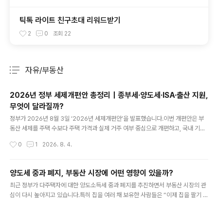
틱톡 라이트 친구초대 리워드받기
2
0
조회
22
자유/부동산
분류 전체보기
주요 글 목록
2026년 정부 세제개편안 총정리｜종부세·양도세·ISA·출산 지원,
무엇이 달라질까?
글 내용
정부가 2026년 8월 3일 ‘2026년 세제개편안’을 발표했습니다.이번 개편안은 부
동산 세제를 주택 수보다 주택 가격과 실제 거주 여부 중심으로 개편하고, 국내 기업
의 생산과 투자에는 세제 혜택을 확대하는 것이 핵심입니다.반면 하이브리드 자동차
작성시간
0
1
2026. 8. 4.
와 전기차의 개별소비세 감면, 자영업자의 신용카드 매출 세액공제처럼 오랫동안 운
영된 일부 세제 혜택은 축소하거나 종료할 예정입니다.다만 이번 내용은 국회를 통과
한 확정 세법이 아니라 정부가 발표한 개편안입니다. 향후 입법예고와 국회 심의 과
양도세 중과 폐지, 부동산 시장에 어떤 영향이 있을까?
정에서 적용 시기나 공제 금액 등이 달라질 수 있습니다.2026년 세제개편안 핵심
글 내용
최근 정부가 다주택자에 대한 양도소득세 중과 폐지를 추진하면서 부동산 시장의 관
요약이번 세제개편안에서 개인이 특히 주목해야 할 내용은 다음과 같습니다.1세대 1
심이 다시 높아지고 있습니다.특히 집을 여러 채 보유한 사람들은 “이제 집을 팔기 쉬
주택자 종합부동산세 기본공제 확대양도소득세 장기보유특별공제를 보유..
워지는 건가?”, “세금이 얼마나 줄어드는 걸까?” 같은 궁금증이 많아졌는데요.이번
글에서는 양도세 중과가 무엇인지, 폐지되면 무엇이 달라지는지, 그리고 실수요자와