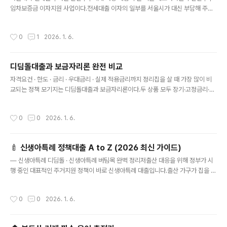
임차보증금 이자지원 사업이다.전세대출 이자의 일부를 서울시가 대신 부담해 주는
구조로,조건이 맞으면 실질적인 전세금리 부담이 크게 줄어든다.1. 지원 대상다음 요
건을 모두 충족해야 한다.혼인 요건혼인신고일 기준 7년 이내 신혼부부또는 결혼 예
작성시간
0
1
2026. 1. 6.
정자(6개월 이내 혼인 예정)거주 요건현재 서울 거주자 또는대출 실행 후 1개월 이내
서울 전입 예정자소득 요건부부 합산 연소득 1억 3천만 원 이하무주택 요건부부 모
두 무주택주택 요건서울시 소재 주택 또는 주거용 오피스텔임차보증금 7억 원 이하
디딤돌대출과 보금자리론 완전 비교
공공임대주택 제외2. 대출 조건대출 용도: 전세보증금최대 대출한도: 3억 원보증금
글 내용
의 90% 이내취급 은행: 국민·신한·하나은행 등 협약은행3. 이자..
자격요건 · 한도 · 금리 · 우대금리 · 실제 적용금리까지 정리집을 살 때 가장 많이 비
교되는 정책 모기지는 디딤돌대출과 보금자리론이다.두 상품 모두 장기·고정금리·분
할상환 구조지만, 대상·조건·금리 체계가 완전히 다르다.어떤 대출이 유리한지는 소
득, 자산, 무주택 여부, 필요한 대출 규모에 따라 갈린다.1. 제도 성격 차이디딤돌대출
작성시간
0
0
2026. 1. 6.
주택도시기금이 운용하는 서민·실수요자 중심 정책대출이다.소득·자산·무주택 요건
이 엄격한 대신, 금리가 가장 낮은 축에 속한다.보금자리론한국주택금융공사가 공급
하는 중산층까지 포함하는 정책모기지다.대상 폭이 넓고 대출 한도가 크며, 금리가
🍼 신생아특례 정책대출 A to Z (2026 최신 가이드)
월별 공시로 결정된다.2. 핵심 조건 비교구분디딤돌보금자리론무주택 요건세대 전
글 내용
원 무주택무주택 또는 1주택소득 기준6천 / 생애·2자녀 7천 ..
— 신생아특례 디딤돌 · 신생아특례 버팀목 완벽 정리저출산 대응을 위해 정부가 시
행 중인 대표적인 주거지원 정책이 바로 신생아특례 대출입니다.출산 가구가 집을 사
거나(디딤돌), 전세로 거주할 때(버팀목) 일반 대출보다 훨씬 낮은 금리와 유리한 조
건으로 이용할 수 있습니다.1. 신생아특례 대출이란?출산(또는 입양)한 가구에게 주
작성시간
0
0
2026. 1. 6.
택 구입자금 또는 전세자금을 정책금융으로 지원하는 제도입니다.금리는 일반 주담
대·전세대출보다 낮고, 추가 출산 시 특례기간 연장 등 혜택이 매우 큽니다.🏡 PART
A. 신생아특례 디딤돌대출 (주택 구입)📌 핵심 요약구분내용대상출산 2년 이내 가