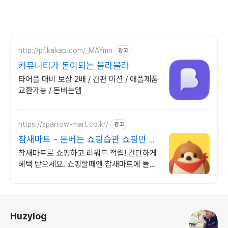
http://pf.kakao.com/_MAYmn
광고
커뮤니티가 돈이되는 블라블라
타어플 대비 보상 2배 / 간편 미션 / 애플제품
교환가능 / 돈버는앱
https://sparrow-mart.co.kr/
광고
참새마트 - 돈버는 쇼핑습관 쇼핑만 해
도 포인트 적립
참새마트로 쇼핑하고 리워드 적립! 간단하게
혜택 받으세요. 쇼핑할때엔 참새마트에 들러
주세요! 참새가 쇼핑포인트를 물어다줄거에
요!
로그 정보
Huzylog