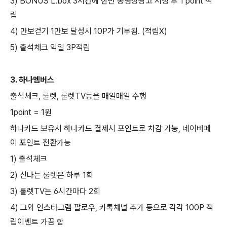
3) BONUS L.box 3시간에 한번 동영상광고 시청 후 1 point 적
립
4) 만보걷기 1만보 달성시 10P가 기부됨. (적립X)
5) 출석체크 익일 3P적립
3. 하나멤버스
출석체크, 룰렛, 룰렛TV등을 매일매일 수행
1point = 1원
하나카드 보유시 하나카드 결제시 포인트로 차감 가능, 네이버페
이 포인트 전환가능
1) 출석체크
2) 신나는 룰렛은 하루 1회
3) 룰렛TV는 6시간마다 2회
4) 그외 인스타그램 팔로우, 카톡채널 추가 등으로 각각 100P 적
립이벤트 가끔 함