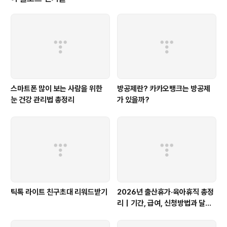
로그인 조차 할수없어서 공인인증서 재등록 신청을 해서
영상통화로 신분증과 얼굴인증을 해야되는 시스템 다운 발
상이 아닐 수 없다 ... (물론 기한내에 등록 안한 내잘못이다
만 ㅠㅠ) 어쨋건 다시 적금에 대한 소개를 이어나가자면, 1
0만원 이상 100만원 이하로 불..
스마트폰 많이 보는 사람을 위한
방공제란? 카카오뱅크는 방공제
눈 건강 관리법 총정리
가 있을까?
틱톡 라이트 친구초대 리워드받기
2026년 출산휴가·육아휴직 총정
리｜기간, 급여, 신청방법과 달라
진 점