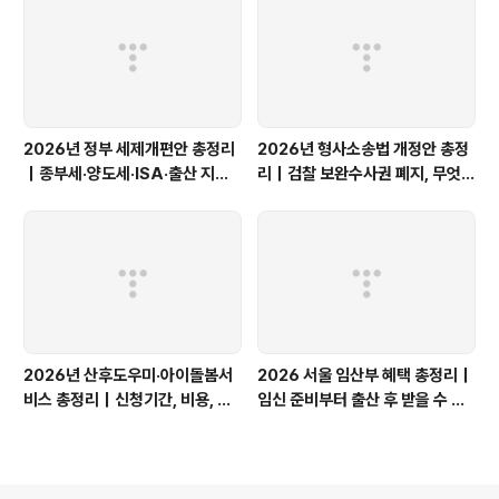
2026년 정부 세제개편안 총정리
2026년 형사소송법 개정안 총정
｜종부세·양도세·ISA·출산 지원,
리｜검찰 보완수사권 폐지, 무엇이
무엇이 달라질까?
달라질까?
2026년 산후도우미·아이돌봄서
2026 서울 임산부 혜택 총정리｜
비스 총정리｜신청기간, 비용, 소
임신 준비부터 출산 후 받을 수 있
득기준과 쌍둥이 지원
는 지원금