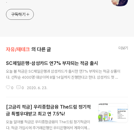
.
구독하기
더보기
자유/재테크
의 다른 글
SC제일은행-삼성카드 연7% 부자되는 적금 출시
글 내용
오늘 볼 적금은 SC제일은행과 삼성카드가 출시한 연7% 부자되는 적금 상품이
다. 선착순 4000명 대상이며 8월 14일까지 진행한다고 한다. 삼성카드 첫 거
래 고객 또는 직전 6개월간 삼성신용카드 이용 이력이 없는 고객이 참여가능하
0
0
2020. 6. 23.
다. 기간: 12개월 금액: 10만원 또는 25만원 기본 1.6 % (세전) 우대 5.4 % (세
전, 12개월간 삼성카드 월 30만원 이상 사용조건) 삼성카드를 사용하지 않던
고객을 대상으로 하는데, 푼돈 받자고 카드사 이동까지 할 번거로움을 감내하기
[고금리 적금] 우리종합금융 The드림 정기적
엔 너무 귀찮다. 그래서 나는 가입 안했다. 기존 고객도 대상이 된다면 상관이 없
는데, 6개월간 삼성카드 이용 이력이 없는 사람만 된다니까.. 말이야 방구야 ㅋ
금 특별우대받고 최고 연 7.5%!
글 내용
ㅋ 신용카드 신..
오늘 알아볼 적금은 우리종합금융의 The드림 정기적금이
다. 적금 가입시에 주거래은행인 우리은행에서 계좌이체를
할랬는데, 우리종합금융이 없어서 놀랬었다 -_-;; 근데 우