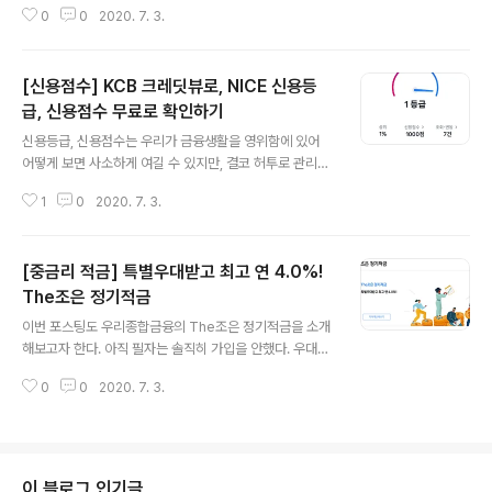
0
0
2020. 7. 3.
리종합금융의 계좌는 우리은행 계좌번호가 별도로 발급이
되므로, 그 계좌번호로 거래를 하면 되겠다. 위 표에서 보다
시피 기본금리는 2%, 그리고 신규고객일시 1%가 붙는다.
[신용점수] KCB 크레딧뷰로, NICE 신용등
우리종합금융과 신규거래시 기본3%를 먹고 시작을 하는
것이고, 그리고 현시간기준 5차목표달성 10000좌를 달성
급, 신용점수 무료로 확인하기
글 내용
을 해서, 1.5도 붙는다. 그래서 4.5%가 적용이 되고, 거기
신용등급, 신용점수는 우리가 금융생활을 영위함에 있어
다가 CMA체크카드를 신청해서 보유하기만해도 0.2%를
어떻게 보면 사소하게 여길 수 있지만, 결코 허투로 관리해
더주므로 4.7%라는 계산이 된다. 나머지 우대금리 항목은
서는 안된다. 등급 하나만 떨어져도 대출 금리에 영향을 주
체크카드를 사용해야 하거나 투자를 해야하므로 순수 금리
1
0
2020. 7. 3.
기 때문에 0.1%에도 민감하게 여기고 아끼고 싶은 분들은
는 4.7%로 보는게 옳을것 같..
신용점수, 신용등급을 꼭 관리를 하자. 필자가 신용점수를
관리한지 딱 1~2개월 경 만에 KCB 신용점수 1,000점을
[중금리 적금] 특별우대받고 최고 연 4.0%!
달성했다. 본래 신용도는 등급으로만 분류를 했었다가, 10
00점단위의 신용점수로 세분화되었다. 하지만 아직도 많
The조은 정기적금
글 내용
은 시중은행들은 "등급"을 기준으로 평가를 하고 있는것으
이번 포스팅도 우리종합금융의 The조은 정기적금을 소개
로 여겨진다. 이제 그냥 몇점 이상이 되어야 1등급이 되는
해보고자 한다. 아직 필자는 솔직히 가입을 안했다. 우대금
지 객관적으로 확인해볼수 있다 정도? 신용점수제 도입은
리 항목중에 우리은행 계좌, 우리신용카드 보유여부를 인
신용도 평가가 좀더 명확해지는 계기가 되지 않았나 생각
0
0
2020. 7. 3.
증하기 위해 영업점에 방문을 하라고 되어있는데.. 아니, 코
이 된다. 신용등급은 크게 국내에..
로나때문에 비대면 언택트가 확대되는시대에 이게 말이야
방구야. ?? 같은 우리금융 계열사끼리 보유여부 확인도 못
하나? CMA 계좌 개설 과정에 공인인증서 등록도 넣지 않
아서, 계좌 개설후 일정 기한 내에 공인인증서 등록 안하면
이 블로그 인기글