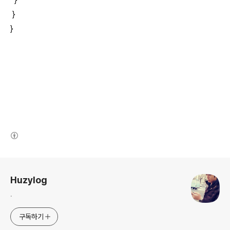
}
}
(새창열림)
로그 정보
Huzylog
.
구독하기