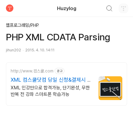
검색하기
Huzylog
티스토리
웹프로그래밍/PHP
PHP XML CDATA Parsing
jihun202
2015. 4. 10. 14:11
http://www.컴스쿨.com
광고
XML 컴스쿨닷컴 당일 신청&결제시 기
프티콘!
XML 인강만으로 합격가능, 단기완성, 무한
반복 전 강좌 스마트폰 학습가능