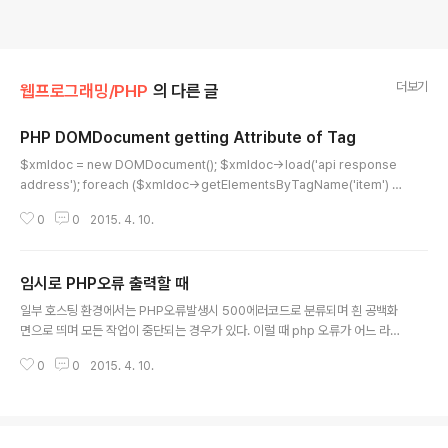
더보기
웹프로그래밍/PHP
의 다른 글
PHP DOMDocument getting Attribute of Tag
글 내용
$xmldoc = new DOMDocument(); $xmldoc->load('api response
address'); foreach ($xmldoc->getElementsByTagName('item') a
s $feeditem) { $nodes = $feeditem->getElementsByTagName
0
0
2015. 4. 10.
('file'); $linkthumb = $nodes->item(0)->getAttribute('data'); echo
$linkthumb; }
임시로 PHP오류 출력할 때
글 내용
일부 호스팅 환경에서는 PHP오류발생시 500에러코드로 분류되며 흰 공백화
면으로 띄며 모든 작업이 중단되는 경우가 있다. 이럴 때 php 오류가 어느 라인
에서 발생했는지 알수없어 답답하다. 그럴떄 아래와 같은 방법을 쓰면 된다. err
0
0
2015. 4. 10.
or_reporting(E_ALL); ini_set("display_errors", 1);