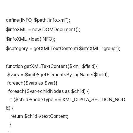
define(INFO, $path."info.xml");
$infoXML = new DOMDocument();
$infoXML->load(INFO);
$category = getXMLTextContent($infoXML, "group");
function getXMLTextContent($xml, $field){
$vars = $xml->getElementsByTagName($field);
foreach($vars as $var){
foreach($var->childNodes as $child) {
if ($child->nodeType == XML_CDATA_SECTION_NOD
E) {
return $child->textContent;
}
}