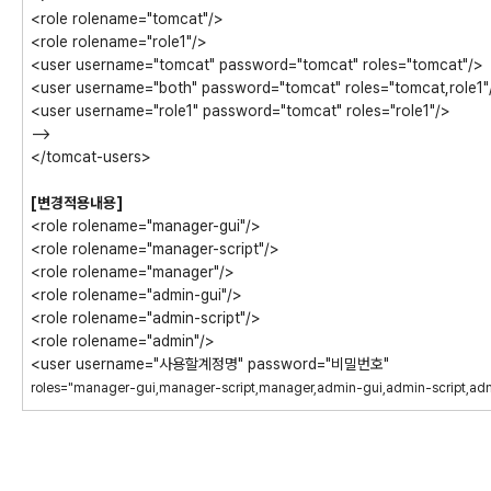
<role rolename="tomcat"/>
<role rolename="role1"/>
<user username="tomcat" password="tomcat" roles="tomcat"/>
<user username="both" password="tomcat" roles="tomcat,role1"
<user username="role1" password="tomcat" roles="role1"/>
-->
</tomcat-users>
[변경적용내용]
<role rolename="manager-gui"/>
<role rolename="manager-script"/>
<role rolename="manager"/>
<role rolename="admin-gui"/>
<role rolename="admin-script"/>
<role rolename="admin"/>
<user username="사용할계정명" password="비밀번호"
roles="manager-gui,manager-script,manager,admin-gui,admin-script,ad