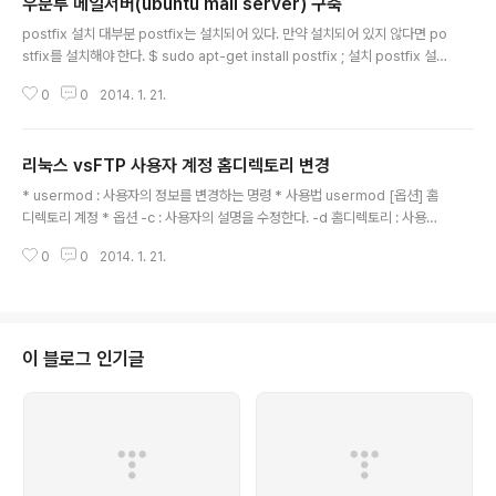
우분투 메일서버(ubuntu mail server) 구축
글 내용
postfix 설치 대부분 postfix는 설치되어 있다. 만약 설치되어 있지 않다면 po
stfix를 설치해야 한다. $ sudo apt-get install postfix ; 설치 postfix 설
정 $ sudo dpkg-reconfigure postfix ; 환경 설정 인터넷 사이트(interne
0
0
2014. 1. 21.
t site) Postfix Configuration : server.com mail.server.com localho
st.server.com localhost 동기 업데이트 설정 Yes/No Postfix Configur
ation : 기본 설정을 그대로 사용 procmail : yes 로컬 주소 확장용 문자 : +
리눅스 vsFTP 사용자 계정 홈디렉토리 변경
(기본값) 메일 폴더 설정sudo postconf -e 'home_mailbox = Maild..
글 내용
* usermod : 사용자의 정보를 변경하는 명령 * 사용법 usermod [옵션] 홈
디렉토리 계정 * 옵션 -c : 사용자의 설명을 수정한다. -d 홈디렉토리 : 사용자
의 홈 디렉토리를 변경한다. -G 그룹 : 사용자의 그룹을 변경한다. -s shell : 사
0
0
2014. 1. 21.
용자의 로그인 셀을 변경한다. * test 사용자의 홈 디렉토리 변경하기 # user
mod -d /var/www/html test # /etc/init.d/vsftpd restart [vsftpd] FT
P 서버에 업로드시 553 Could not create file. 에러가 뜨면, # chown 계
정이름 사용할경로 # chgrp 계정이름 사용할경로 [출처 : http://www.treas
urej.com/tblog/textyle/51921 ]
이 블로그 인기글