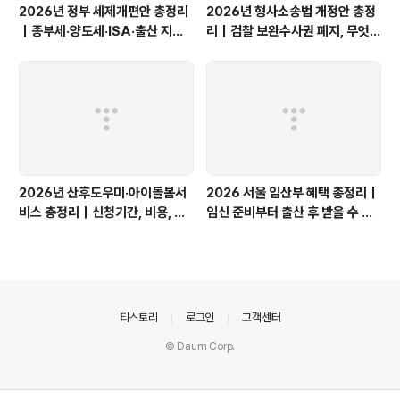
2026년 정부 세제개편안 총정리
2026년 형사소송법 개정안 총정
｜종부세·양도세·ISA·출산 지원,
리｜검찰 보완수사권 폐지, 무엇이
무엇이 달라질까?
달라질까?
2026년 산후도우미·아이돌봄서
2026 서울 임산부 혜택 총정리｜
비스 총정리｜신청기간, 비용, 소
임신 준비부터 출산 후 받을 수 있
득기준과 쌍둥이 지원
는 지원금
의안내
티스토리
로그인
고객센터
© Daum Corp.