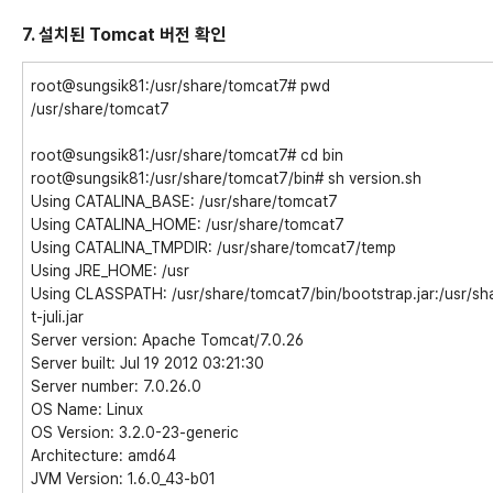
7. 설치된 Tomcat 버전 확인
root@sungsik81:/usr/share/tomcat7# pwd
/usr/share/tomcat7
root@sungsik81:/usr/share/tomcat7# cd bin
root@sungsik81:/usr/share/tomcat7/bin# sh version.sh
Using CATALINA_BASE: /usr/share/tomcat7
Using CATALINA_HOME: /usr/share/tomcat7
Using CATALINA_TMPDIR: /usr/share/tomcat7/temp
Using JRE_HOME: /usr
Using CLASSPATH: /usr/share/tomcat7/bin/bootstrap.jar:/usr/s
t-juli.jar
Server version: Apache Tomcat/7.0.26
Server built: Jul 19 2012 03:21:30
Server number: 7.0.26.0
OS Name: Linux
OS Version: 3.2.0-23-generic
Architecture: amd64
JVM Version: 1.6.0_43-b01