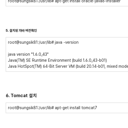
root@sungsik81:/usr/lib# apt-get install oracle-java6-installer
5. 설치된 자바 버전확인
root@sungsik81:/usr/lib# java -version
java version "1.6.0_43"
Java(TM) SE Runtime Environment (build 1.6.0_43-b01)
Java HotSpot(TM) 64-Bit Server VM (build 20.14-b01, mixed mod
6. Tomcat 설치
root@sungsik81:/usr/lib# apt-get install tomcat7