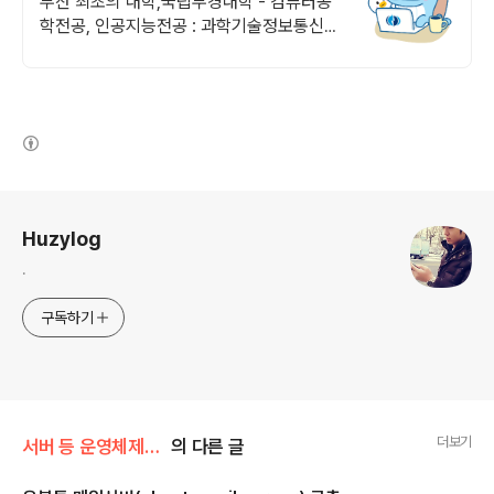
부산 최초의 대학,국립부경대학 - 컴퓨터공
학전공, 인공지능전공 : 과학기술정보통신부
소프트웨어중심대학 선정 (187억원 지원)
(새창열림)
로그 정보
Huzylog
.
구독하기
더보기
서버 등 운영체제(OS)
의 다른 글