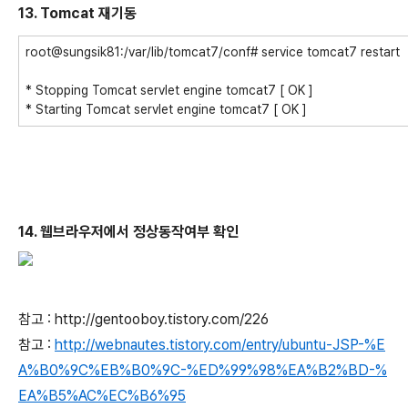
13. Tomcat 재기동
root@sungsik81:/var/lib/tomcat7/conf# service tomcat7 restart
* Stopping Tomcat servlet engine tomcat7 [ OK ]
* Starting Tomcat servlet engine tomcat7 [ OK ]
14. 웹브라우저에서 정상동작여부 확인
참고 : http://gentooboy.tistory.com/226
참고 :
http://webnautes.tistory.com/entry/ubuntu-JSP-%E
A%B0%9C%EB%B0%9C-%ED%99%98%EA%B2%BD-%
EA%B5%AC%EC%B6%95