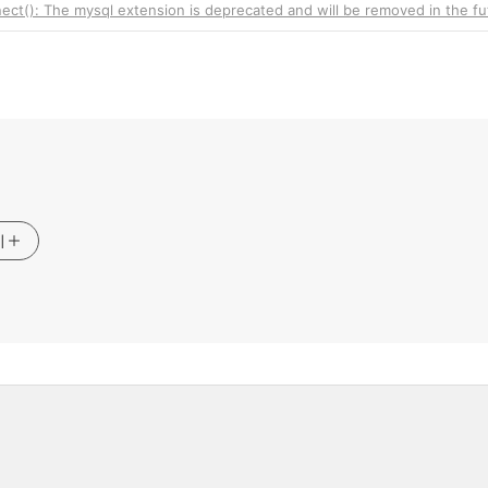
ct(): The mysql extension is deprecated and will be removed in the fut
g
기