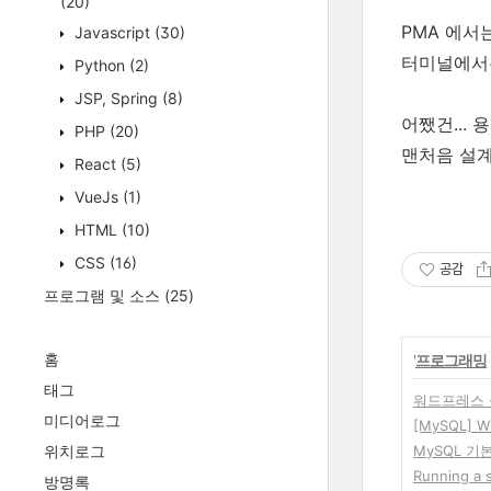
(20)
PMA 에서는
Javascript
(30)
터미널에서는 
Python
(2)
JSP, Spring
(8)
어쨌건...
PHP
(20)
맨처음 설
React
(5)
VueJs
(1)
HTML
(10)
CSS
(16)
공감
프로그램 및 소스
(25)
홈
'
프로그래밍
태그
워드프레스 
미디어로그
[MySQL] W
위치로그
MySQL 기
Running a 
방명록