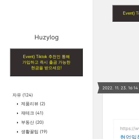
Event
Huzylog
Event) Tiktok 추천인 통해
가입하고 즉시 출금 가능한
현금을 받으세요!
2022. 11. 23. 16:14
자유
(124)
제품리뷰
(2)
재테크
(41)
부동산
(20)
https://w
생활꿀팁
(19)
현업밀착